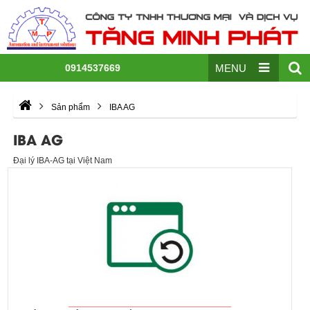
0914537669
MENU
Sản phẩm
IBA AG
IBA AG
Đại lý IBA-AG tại Việt Nam