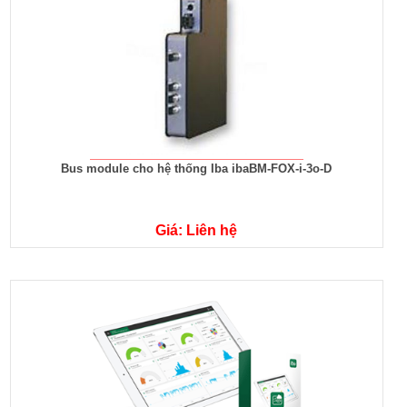
Bus module cho hệ thống Iba ibaBM-FOX-i-3o-D
Giá: Liên hệ