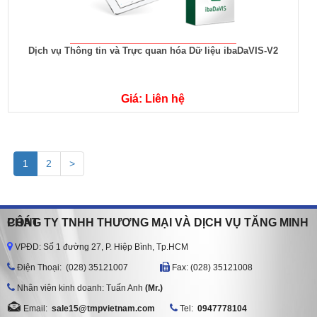
Dịch vụ Thông tin và Trực quan hóa Dữ liệu ibaDaVIS-V2
Giá: Liên hệ
1
2
>
CÔNG TY TNHH THƯƠNG MẠI VÀ DỊCH VỤ TĂNG MINH PHÁT
VPĐD: Số 1 đường 27, P. Hiệp Bình, Tp.HCM
Ðiện Thoại: (028) 35121007
Fax: (028) 35121008
Nhân viên kinh doanh: Tuấn Anh
(Mr.)
Email:
sale15@tmpvietnam.com
Tel:
0947778104