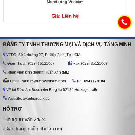
Monitoring Vietnam
Giá: Liên hệ
CÔNG TY TNHH THƯƠNG MẠI VÀ DỊCH VỤ TĂNG MINH PHÁT
VPĐD: Số 1 đường 27, P. Hiệp Bình, Tp.HCM
Ðiện Thoại: (028) 35121007
Fax: (028) 35121008
Nhân viên kinh doanh: Tuấn Anh
(Mr.)
Email:
sale15@tmpvietnam.com
Tel:
0947778104
VP tại Đức: Am Boscheler Berg 4a 52134 Herzogenrath
Website: avantgarde-x.de
HỖ TRỢ
-Hỗ trợ tư vấn 24/24
-Giao hàng miễn phí tận nơi