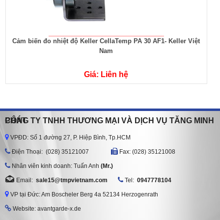
Cảm biến đo nhiệt độ Keller CellaTemp PA 30 AF1- Keller Việt
Nam
Giá: Liên hệ
CÔNG TY TNHH THƯƠNG MẠI VÀ DỊCH VỤ TĂNG MINH PHÁT
VPĐD: Số 1 đường 27, P. Hiệp Bình, Tp.HCM
Ðiện Thoại: (028) 35121007
Fax: (028) 35121008
Nhân viên kinh doanh: Tuấn Anh
(Mr.)
Email:
sale15@tmpvietnam.com
Tel:
0947778104
VP tại Đức: Am Boscheler Berg 4a 52134 Herzogenrath
Website: avantgarde-x.de