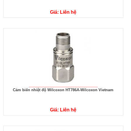
Giá: Liên hệ
Cảm biến nhiệt độ Wilcoxon HT786A-Wilcoxon Vietnam
Giá: Liên hệ