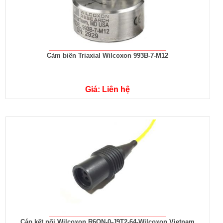
Cảm biến Triaxial Wilcoxon 993B-7-M12
Giá: Liên hệ
Cáp kết nối Wilcoxon R6QN-0-J9T2-64-Wilcoxon Vietnam