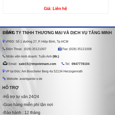
Giá: Liên hệ
CÔNG TY TNHH THƯƠNG MẠI VÀ DỊCH VỤ TĂNG MINH PHÁT
VPĐD: Số 1 đường 27, P. Hiệp Bình, Tp.HCM
Ðiện Thoại: (028) 35121007
Fax: (028) 35121008
Nhân viên kinh doanh: Tuấn Anh
(Mr.)
Email:
sale15@tmpvietnam.com
Tel:
0947778104
VP tại Đức: Am Boscheler Berg 4a 52134 Herzogenrath
Website: avantgarde-x.de
HỖ TRỢ
-Hỗ trợ tư vấn 24/24
-Giao hàng miễn phí tận nơi
-Bảo hành : 12 tháng