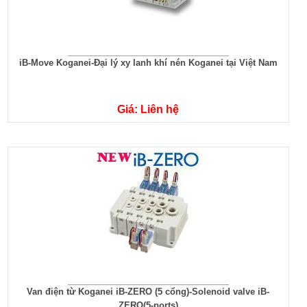
iB-Move Koganei-Đại lý xy lanh khí nén Koganei tại Việt Nam
Giá: Liên hệ
Van điện từ Koganei iB-ZERO (5 cổng)-Solenoid valve iB-
ZERO(5-ports)