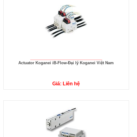
Actuator Koganei iB-Flow-Đại lý Koganei Việt Nam
Giá: Liên hệ