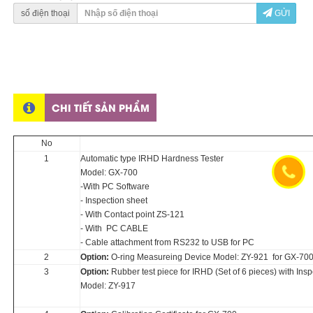
số điện thoại
GỬI
CHI TIẾT SẢN PHẨM
No
1
Automatic type IRHD Hardness Tester
Model: GX-700
-With PC Software
- Inspection sheet
- With Contact point ZS-121
- With PC CABLE
- Cable attachment from RS232 to USB for PC
2
Option:
O-ring Measureing Device Model: ZY-921 for GX-700
3
Option:
Rubber test piece for IRHD (Set of 6 pieces) with Insp
Model: ZY-917