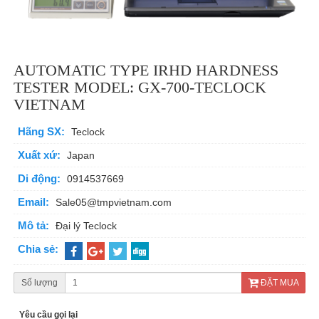
AUTOMATIC TYPE IRHD HARDNESS
TESTER MODEL: GX-700-TECLOCK
VIETNAM
Hãng SX:
Teclock
Xuất xứ:
Japan
Di động:
0914537669
Email:
Sale05@tmpvietnam.com
Mô tả:
Đại lý Teclock
Chia sẻ:
Số lượng
ĐẶT MUA
Yêu cầu gọi lại