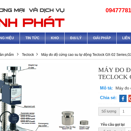
0947778
NG HIỆU
TIN TỨC
KHO
ĐẠI LÝ
GIẢI PHÁP
LIÊN
ản phẩm
Teclock
Máy đo độ cứng cao su tự động Teclock GX-02 Series,
MÁY ĐO Đ
TECLOCK G
Mô tả:
Máy đo 
Chia sẻ:
Số lượng
Yêu cầu gọi lại