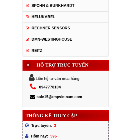
SPOHN & BURKHARDT
HELUKABEL
RECHNER SENSORS
DMN-WESTINGHOUSE
REITZ
HỖ TRỢ TRỰC TUYẾN
Liên hệ tư vấn mua hàng
0947778104
sale15@tmpvietnam.com
THỐNG KÊ TRUY CẬP
3
Trực tuyến:
596
Hôm nay: