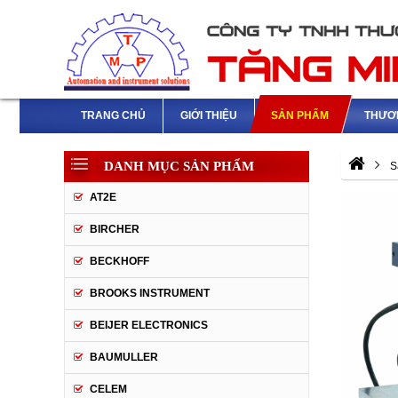
TRANG CHỦ
GIỚI THIỆU
SẢN PHẨM
THƯƠ
DANH MỤC SẢN PHẨM
S
AT2E
BIRCHER
BECKHOFF
BROOKS INSTRUMENT
BEIJER ELECTRONICS
BAUMULLER
CELEM