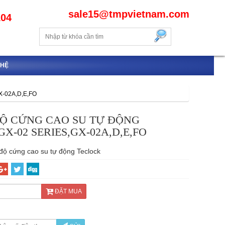
sale15@tmpvietnam.com
104
 HỆ
GX-02A,D,E,FO
Ộ CỨNG CAO SU TỰ ĐỘNG
X-02 SERIES,GX-02A,D,E,FO
độ cứng cao su tự động Teclock
ĐẶT MUA