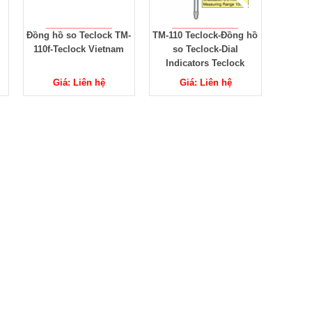
k TM-
TM-110 Teclock-Đồng hồ
Máy đo độ dày Teclock
Đồn
nam
so Teclock-Dial
SMD-565J-3A,SMD-
Indicators Teclock
540J,SMD-550J
Giá: Liên hệ
Giá: Liên hệ