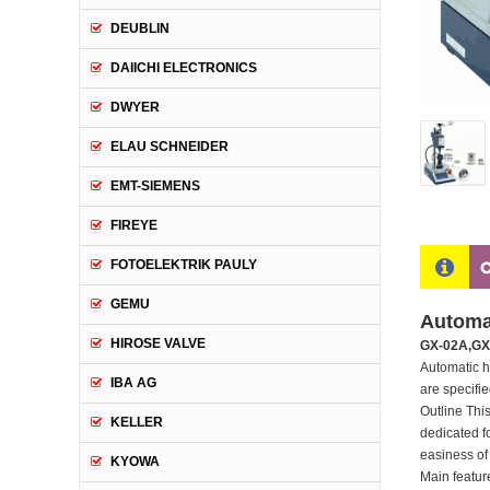
DEUBLIN
DAIICHI ELECTRONICS
DWYER
ELAU SCHNEIDER
EMT-SIEMENS
FIREYE
C
FOTOELEKTRIK PAULY
GEMU
Automa
HIROSE VALVE
GX-02A,GX
Automatic h
IBA AG
are specifi
Outline Thi
KELLER
dedicated f
easiness of
KYOWA
Main featur