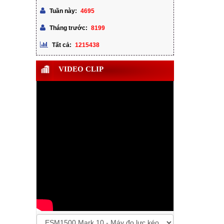
4695
Tuần này:
8199
Tháng trước:
1215438
Tất cả:
VIDEO CLIP