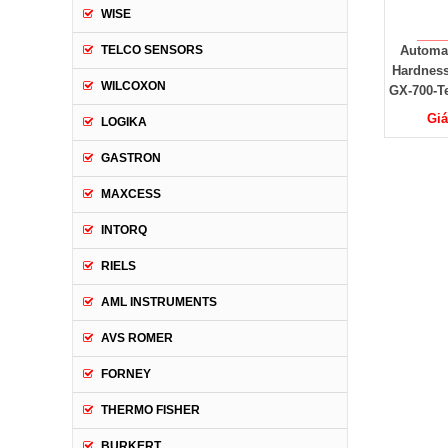
WISE
Đồng hồ đo độ cứng cao
Automatic type IRHD
GX-7
TELCO SENSORS
su Teclock GS-720N
Hardness Tester Model:
độ cứ
WILCOXON
GX-700-Teclock Vietnam
Te
Giá: Liên hệ
Giá: Liên hệ
LOGIKA
GASTRON
MAXCESS
INTORQ
RIELS
AML INSTRUMENTS
AVS ROMER
FORNEY
THERMO FISHER
BURKERT