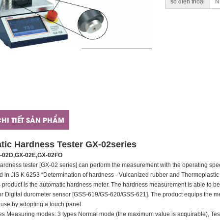
số điện thoại
HI TIẾT SẢN PHẨM
tic Hardness Tester GX-02series
-02D,GX-02E,GX-02FO
ardness tester [GX-02 series] can perform the measurement with the operating sp
ed in JIS K 6253 “Determination of hardness - Vulcanized rubber and Thermoplastic 
s product is the automatic hardness meter. The hardness measurement is able to be do
or Digital durometer sensor [GSS-619/GS-620/GSS-621]. The product equips the mea
 use by adopting a touch panel
es Measuring modes: 3 types Normal mode (the maximum value is acquirable), Tes