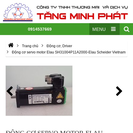
0914537669
MENU
Trang chủ
Động cơ, Driver
Động cơ servo motor Elau SH31004P11A2000-Elau Scheider Vietnam
ĐỘNG CƠ SERVO MOTOR ELAU