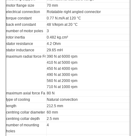
motor flange size
70 mm
electrical connection
Rotatable right angled connector
torque constant
0.77 N.m/A at 120 °C
back emf constant
48 V/krpm at 20 °C
number of motor poles
3
rotor inertia
0.482 kg.cm²
stator resistance
4.2 Ohm
stator inductance
29.65 mH
maximum radial force Fr
390 N at 6000 rpm
410 N at 5000 rpm
450 N at 4000 rpm
490 N at 3000 rpm
560 N at 2000 rpm
710 N at 1000 rpm
maximum axial force Fa
80 N
type of cooling
Natural convection
length
212.5 mm
centring collar diameter
60 mm
centring collar depth
2.5 mm
number of mounting
4
holes