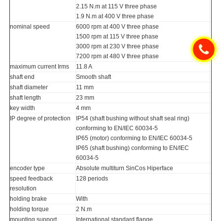
2.15 N.m at 115 V three phase
1.9 N.m at 400 V three phase
nominal speed
6000 rpm at 400 V three phase
1500 rpm at 115 V three phase
3000 rpm at 230 V three phase
7200 rpm at 480 V three phase
maximum current Irms
11.8 A
shaft end
Smooth shaft
shaft diameter
11 mm
shaft length
23 mm
key width
4 mm
IP degree of protection
IP54 (shaft bushing without shaft seal ring)
conforming to EN/IEC 60034-5
IP65 (motor) conforming to EN/IEC 60034-5
IP65 (shaft bushing) conforming to EN/IEC
60034-5
encoder type
Absolute multiturn SinCos Hiperface
speed feedback
128 periods
resolution
holding brake
With
holding torque
2 N.m
mounting support
International standard flange