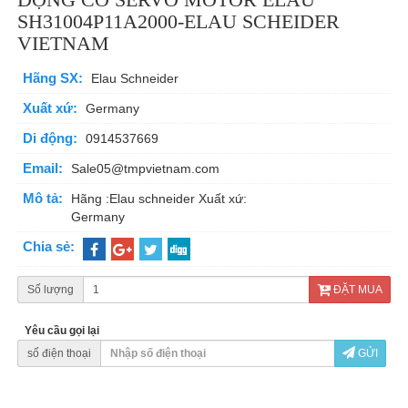
SH31004P11A2000-ELAU SCHEIDER
VIETNAM
Hãng SX:
Elau Schneider
Xuất xứ:
Germany
Di động:
0914537669
Email:
Sale05@tmpvietnam.com
Mô tả:
Hãng :Elau schneider Xuất xứ:
Germany
Chia sẻ:
Số lượng
ĐẶT MUA
Yêu cầu gọi lại
số điện thoại
GỬI