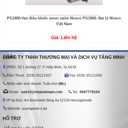
eco
Bộ điều khiển PacDrive Controller C400/10/1/1/1/00 Elau
schneider
Giá: Liên hệ
CÔNG TY TNHH THƯƠNG MẠI VÀ DỊCH VỤ TĂNG MINH PHÁT
VPĐD: Số 1 đường 27, P. Hiệp Bình, Tp.HCM
Ðiện Thoại: (028) 35121007
Fax: (028) 35121008
Nhân viên kinh doanh: Tuấn Anh
(Mr.)
Email:
sale15@tmpvietnam.com
Tel:
0947778104
VP tại Đức: Am Boscheler Berg 4a 52134 Herzogenrath
Website: avantgarde-x.de
HỖ TRỢ