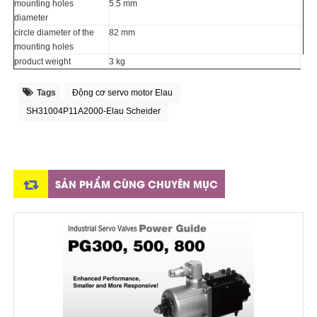
mounting holes
5.5 mm
diameter
circle diameter of the
82 mm
mounting holes
product weight
3 kg
Tags
Động cơ servo motor Elau
SH31004P11A2000-Elau Scheider
SẢN PHẨM CÙNG CHUYÊN MỤC