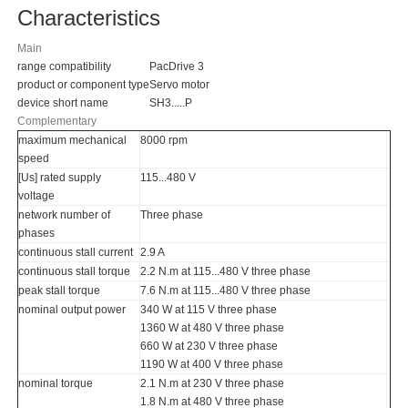
Characteristics
Main
range compatibility
PacDrive 3
product or component type
Servo motor
device short name
SH3.....P
Complementary
maximum mechanical
8000 rpm
speed
[Us] rated supply
115...480 V
voltage
network number of
Three phase
phases
continuous stall current
2.9 A
continuous stall torque
2.2 N.m at 115...480 V three phase
peak stall torque
7.6 N.m at 115...480 V three phase
nominal output power
340 W at 115 V three phase
1360 W at 480 V three phase
660 W at 230 V three phase
1190 W at 400 V three phase
nominal torque
2.1 N.m at 230 V three phase
1.8 N.m at 480 V three phase