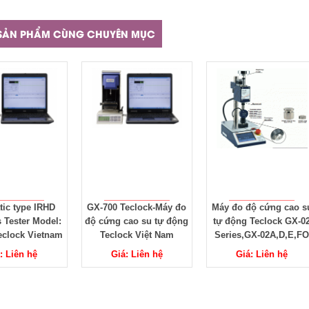
SẢN PHẨM CÙNG CHUYÊN MỤC
eclock-Máy đo
Máy đo độ cứng cao su
Đồng hồ đo độ dày
cao su tự động
tự động Teclock GX-02
Teclock SM-528LS
ck Việt Nam
Series,GX-02A,D,E,FO
: Liên hệ
Giá: Liên hệ
Giá: Liên hệ