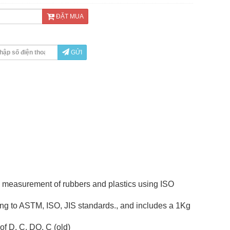
ĐẶT MUA
GỬI
e measurement of rubbers and plastics using ISO
ding to ASTM, ISO, JIS standards., and includes a 1Kg
 of D, C, DO, C (old)