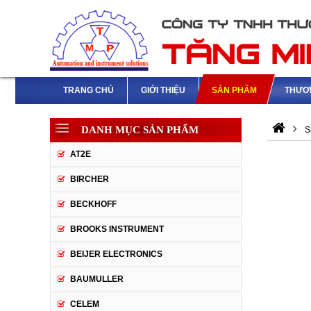
TRANG CHỦ
GIỚI THIỆU
SẢN PHẨM
THƯƠ
DANH MỤC SẢN PHẨM
S
AT2E
BIRCHER
BECKHOFF
BROOKS INSTRUMENT
BEIJER ELECTRONICS
BAUMULLER
CELEM