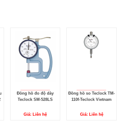
Đồng hồ so Teclock TM-
TM-110 Teclock-Đồng hồ
Máy đo
110f-Teclock Vietnam
so Teclock-Dial
SMD-
Indicators Teclock
54
Giá: Liên hệ
Giá: Liên hệ
G