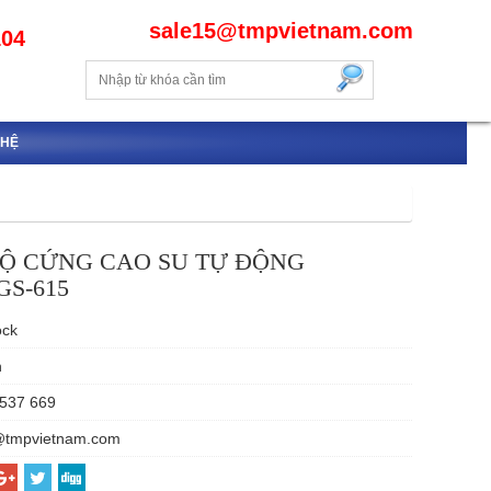
sale15@tmpvietnam.com
104
 HỆ
Ộ CỨNG CAO SU TỰ ĐỘNG
GS-615
ock
n
537 669
@tmpvietnam.com