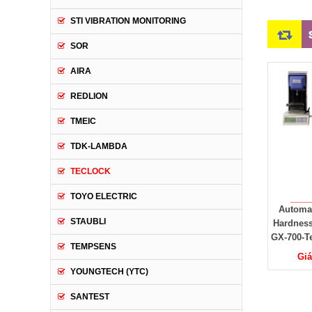
STI VIBRATION MONITORING
SOR
AIRA
REDLION
TMEIC
TDK-LAMBDA
TECLOCK
TOYO ELECTRIC
Đại lý Teclock
Automatic type IRHD
GX-700 T
STAUBLI
Hardness Tester Model:
độ cứng 
GX-700-Teclock Vietnam
Teclo
TEMPSENS
Giá: Liên hệ
Giá: Liên hệ
Giá
YOUNGTECH (YTC)
SANTEST