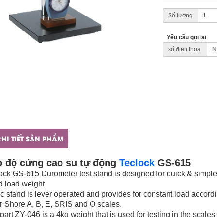
Số lượng
Yêu cầu gọi lại
số điện thoại
HI TIẾT SẢN PHẨM
o độ cứng cao su tự động
Teclock
GS-615
ock GS-615 Durometer test stand is designed for quick & simpl
ed load weight.
ic stand is lever operated and provides for constant load accor
or Shore A, B, E, SRIS and O scales.
part ZY-046 is a 4kg weight that is used for testing in the scales