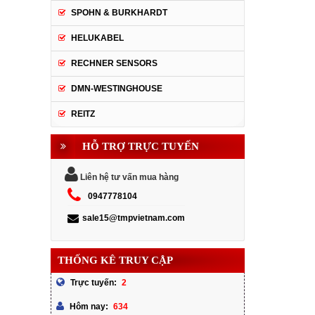
SPOHN & BURKHARDT
HELUKABEL
RECHNER SENSORS
DMN-WESTINGHOUSE
REITZ
HỖ TRỢ TRỰC TUYẾN
Liên hệ tư vấn mua hàng
0947778104
sale15@tmpvietnam.com
THỐNG KÊ TRUY CẬP
2
Trực tuyến:
634
Hôm nay: