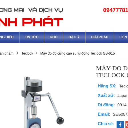
0947778
NG HIỆU
TIN TỨC
KHO
ĐẠI LÝ
GIẢI PHÁP
LIÊN
ản phẩm
Teclock
Máy đo độ cứng cao su tự động Teclock GS-615
MÁY ĐO Đ
TECLOCK 
Hãng SX:
Tecl
Xuất xứ:
Japa
Di động:
0914 
Email:
Sale05
Chia sẻ: