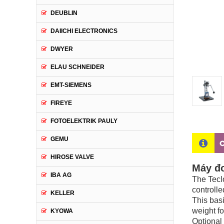
DEUBLIN
DAIICHI ELECTRONICS
DWYER
ELAU SCHNEIDER
EMT-SIEMENS
FIREYE
FOTOELEKTRIK PAULY
GEMU
C
HIROSE VALVE
Máy đ
IBA AG
The Tecl
controll
KELLER
This bas
weight f
KYOWA
Optional 