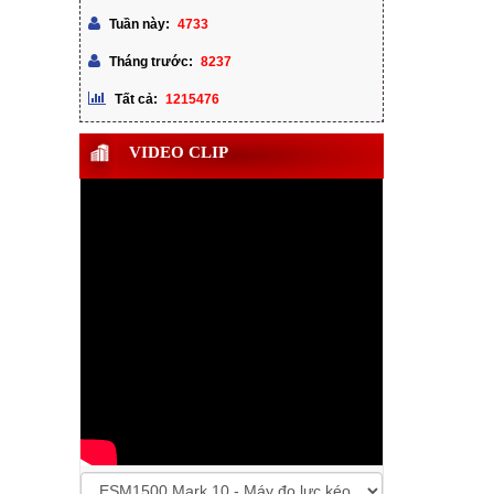
4733
Tuần này:
8237
Tháng trước:
1215476
Tất cả:
VIDEO CLIP